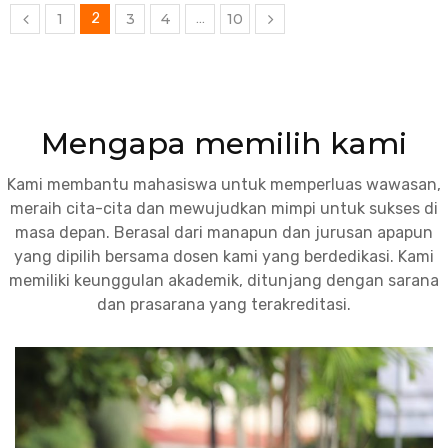
1
2
3
4
…
10
Mengapa memilih kami
Kami membantu mahasiswa untuk memperluas wawasan,
meraih cita-cita dan mewujudkan mimpi untuk sukses di
masa depan. Berasal dari manapun dan jurusan apapun
yang dipilih bersama dosen kami yang berdedikasi. Kami
memiliki keunggulan akademik, ditunjang dengan sarana
dan prasarana yang terakreditasi.