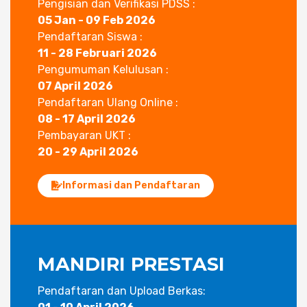
Pengisian dan Verifikasi PDSS :
05 Jan - 09 Feb 2026
Pendaftaran Siswa :
11 - 28 Februari 2026
Pengumuman Kelulusan :
07 April 2026
Pendaftaran Ulang Online :
08 - 17 April 2026
Pembayaran UKT :
20 - 29 April 2026
Informasi dan Pendaftaran
MANDIRI PRESTASI
Pendaftaran dan Upload Berkas: