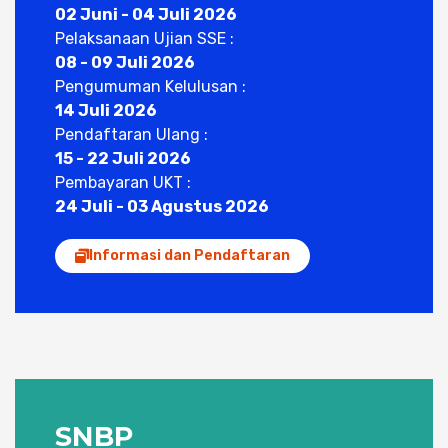
02 Juni - 04 Juli 2026
Pelaksanaan Ujian SSE :
08 - 09 Juli 2026
Pengumuman Kelulusan :
14 Juli 2026
Pendaftaran Ulang :
15 - 22 Juli 2026
Pembayaran UKT :
24 Juli - 03 Agustus 2026
Informasi dan Pendaftaran
SNBP