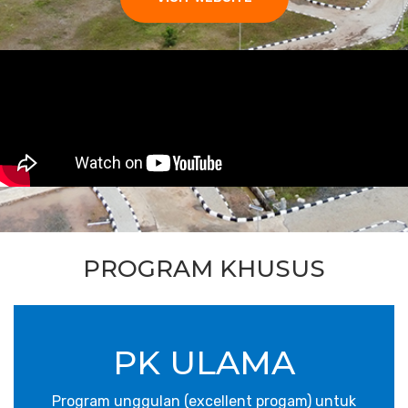
PROGRAM KHUSUS
PK ULAMA
Program unggulan (excellent progam) untuk