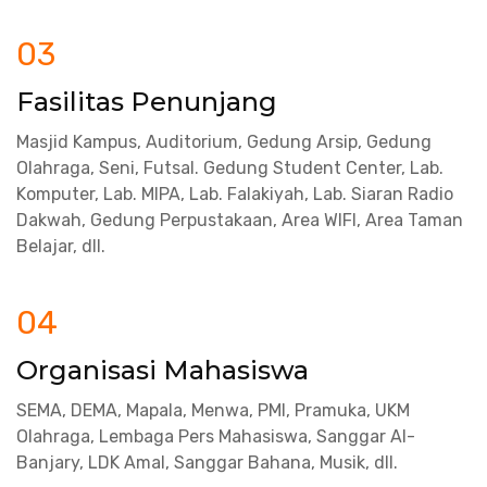
03
Fasilitas Penunjang
Masjid Kampus, Auditorium, Gedung Arsip, Gedung
Olahraga, Seni, Futsal. Gedung Student Center, Lab.
Komputer, Lab. MIPA, Lab. Falakiyah, Lab. Siaran Radio
Dakwah, Gedung Perpustakaan, Area WIFI, Area Taman
Belajar, dll.
04
Organisasi Mahasiswa
SEMA, DEMA, Mapala, Menwa, PMI, Pramuka, UKM
Olahraga, Lembaga Pers Mahasiswa, Sanggar Al-
Banjary, LDK Amal, Sanggar Bahana, Musik, dll.